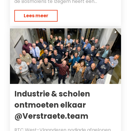
de Bosmolens te Izegem heeft een...
Lees meer
Industrie & scholen
ontmoeten elkaar
@Verstraete.team
RTC West-Vlaanderen nodigde afgelopen