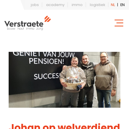
jobs
academy
immo
logistiek
NL
|
EN
Johan op welverdiend