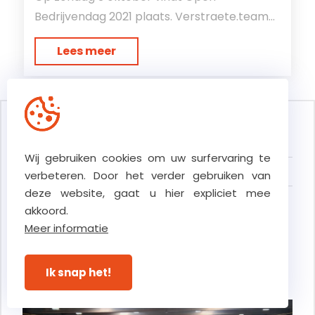
Bedrijvendag 2021 plaats. Verstraete.team...
Lees meer
Blog categorieën
Wij gebruiken cookies om uw surfervaring te
Alles
verbeteren. Door het verder gebruiken van
deze website, gaat u hier expliciet mee
akkoord.
Meer informatie
Recente artikels
Ik snap het!