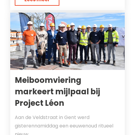
Meiboomviering
markeert mijlpaal bij
Project Léon
Aan de Veldstraat in Gent werd
gisterennamiddag een eeuwenoud ritueel
nieuw...