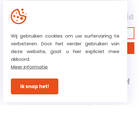
Ons hoog vertrouwensniveau
zorgt voor ultieme betrokkenheid
Bekijk onze garanties
Wij gebruiken cookies om uw surfervaring te
verbeteren. Door het verder gebruiken van
Ontdek ons bedrijf
deze website, gaat u hier expliciet mee
akkoord.
Verstraete.team, een 5e
Meer informatie
generatie, klasse 8 bouwbedrijf
Ik snap het!
gespecialiseerd in complexe
bouw-, renovatie- en
restauratieprojecten