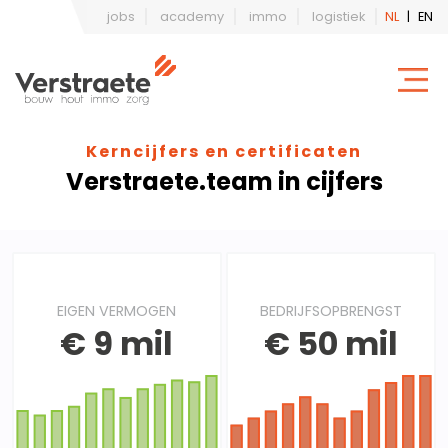
jobs
academy
immo
logistiek
NL
|
EN
Kerncijfers en certificaten
Verstraete.team in cijfers
EIGEN VERMOGEN
BEDRIJFSOPBRENGST
€ 9 mil
€ 50 mil