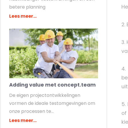
He
betere planning
Lees meer...
2.
3.
va
4.
be
Adding value met concept.team
ui
De eigen projectontwikkelingen
vormen de ideale testomgevingen om
5.
onze processen te...
of
Lees meer...
ki