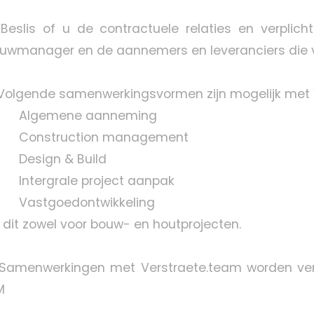
 Beslis of u de contractuele relaties en verpli
uwmanager en de aannemers en leveranciers die v
 Volgende samenwerkingsvormen zijn mogelijk met 
lgemene aanneming
onstruction management
esign & Build
tergrale project aanpak
astgoedontwikkeling
 dit zowel voor bouw- en houtprojecten.
 Samenwerkingen met Verstraete.team worden ver
M