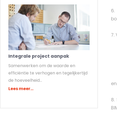
6.
bo
7.
A
C
Integrale project aanpak
D
Samenwerken om de waarde en
In
efficiëntie te verhogen en tegelijkertijd
V
de hoeveelheid...
en
Lees meer...
8.
BI