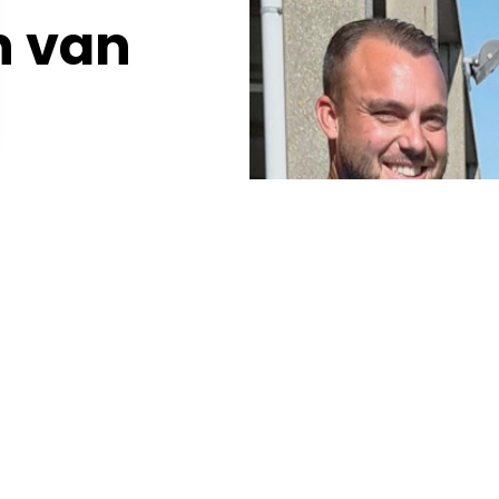
n van
nsniveau
ns bedrijf