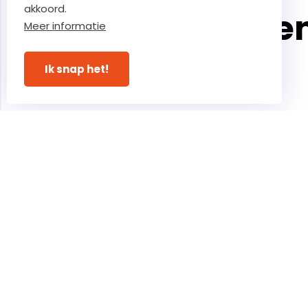
akkoord.
De kernwaarde
Meer informatie
ons team
Ik snap het!
Ons hoog vertrouwe
zorgt voor ultieme
betrokkenheid
Bekijk onze garanties
Ontdek o