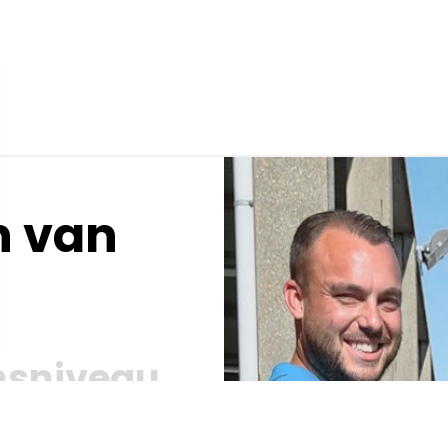
n van
nsniveau