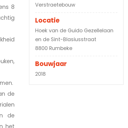
Verstraetebouw
kens 8
chtig
Locatie
Hoek van de Guido Gezellelaan
jkheid
en de Sint-Blasiusstraat
8800 Rumbeke
uken,
Bouwjaar
2018
rmen.
an de
ialen
an de
n het