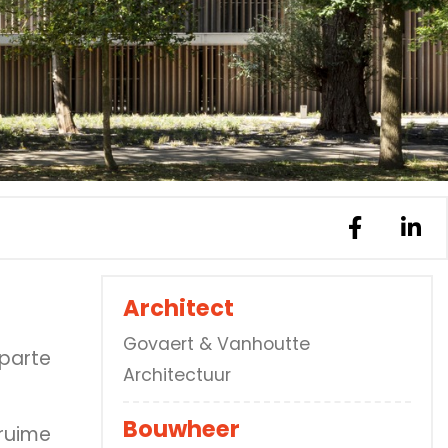
Architect
Govaert & Vanhoutte
parte
Architectuur
Bouwheer
ruime