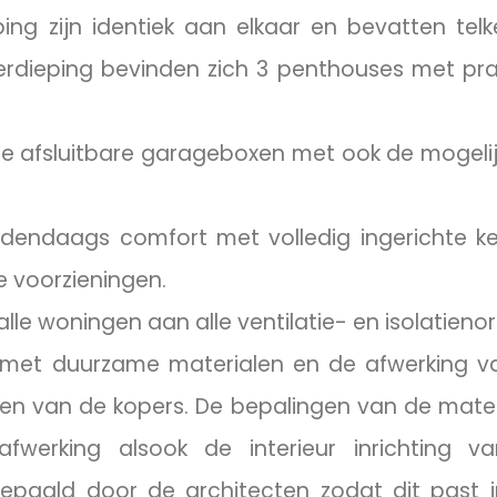
ing zijn identiek aan elkaar en bevatten tel
rdieping bevinden zich 3 penthouses met pra
me afsluitbare garageboxen met ook de mogeli
edendaags comfort met volledig ingerichte ke
e voorzieningen.
e woningen aan alle ventilatie- en isolatieno
 met duurzame materialen en de afwerking v
n van de kopers. De bepalingen van de mater
fwerking alsook de interieur inrichting v
epaald door de architecten zodat dit past i