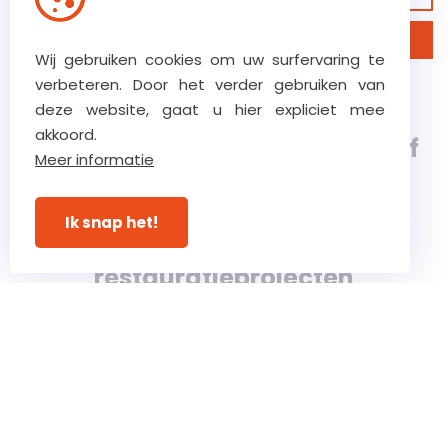
Ontdek ons bedrijf
Wij gebruiken cookies om uw surfervaring te
verbeteren. Door het verder gebruiken van
Verstraete.team, een 5e
deze website, gaat u hier expliciet mee
akkoord.
generatie, klasse 8 bouwbedrijf
Meer informatie
gespecialiseerd in complexe
Ik snap het!
bouw-, renovatie- en
restauratieprojecten
© Verstraete 2026