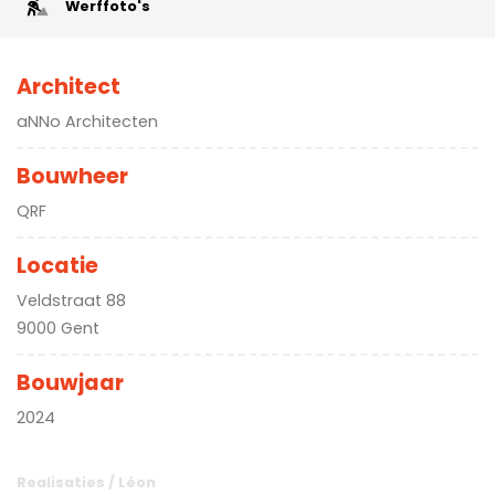
Werffoto's
Architect
aNNo Architecten
Bouwheer
QRF
Locatie
Veldstraat 88
9000 Gent
Bouwjaar
2024
Realisaties
/
Léon