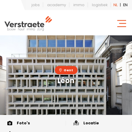
jobs
academy
immo
logistiek
NL
|
EN
Gent
Léon
Foto's
Locatie