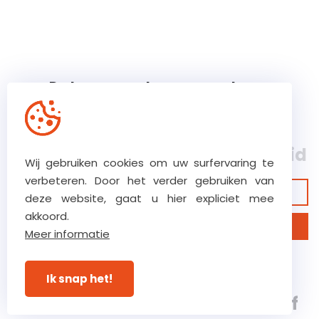
De kernwaarden van ons team
Ons hoog vertrouwensniveau
zorgt voor ultieme betrokkenheid
Wij gebruiken cookies om uw surfervaring te
verbeteren. Door het verder gebruiken van
Bekijk onze garanties
deze website, gaat u hier expliciet mee
akkoord.
Ontdek ons bedrijf
Meer informatie
Verstraete.team, een 5e
Ik snap het!
generatie, klasse 8 bouwbedrijf