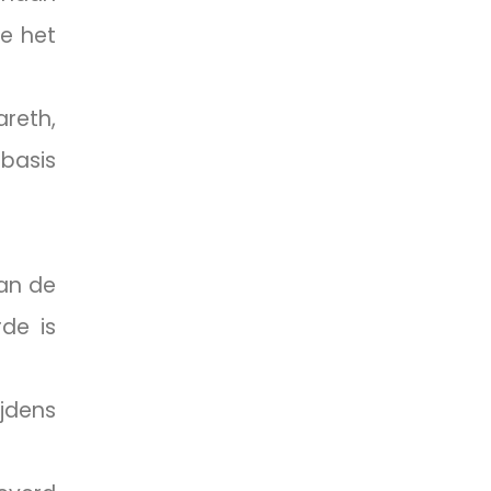
e het
areth,
basis
van de
de is
jdens