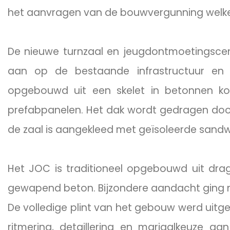
het aanvragen van de bouwvergunning welke ui
De nieuwe turnzaal en jeugdontmoetingscent
aan op de bestaande infrastructuur en v
opgebouwd uit een skelet in betonnen k
prefabpanelen. Het dak wordt gedragen door 
de zaal is aangekleed met geïsoleerde sand
Het JOC is traditioneel opgebouwd uit dr
gewapend beton. Bijzondere aandacht ging na
De volledige plint van het gebouw werd uitgev
ritmering, detaillering en mariaalkeuze aa