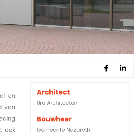
Architect
al en
Ura Architecten
d van
Bouwheer
eding
t ook
Gemeente Nazareth