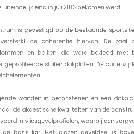
teindelijk eind in juli 2016 bekomen werd.
rum is gevestigd op de bestaande sportsite, 
ersterkt de coherentie hiervan. De zaal ze
olommen en balken, die werd bekleed met 
geprofileerde stalen dakplaten. De buitenzij
wichelementen.
agende wanden in betonstenen en een dakplaa
ar de akoestische kwaliteiten van de construk
oerd in vliesgevelprofielen, waarbij een zorgv
n de basis ligt. Het glazen geveldeel is bov