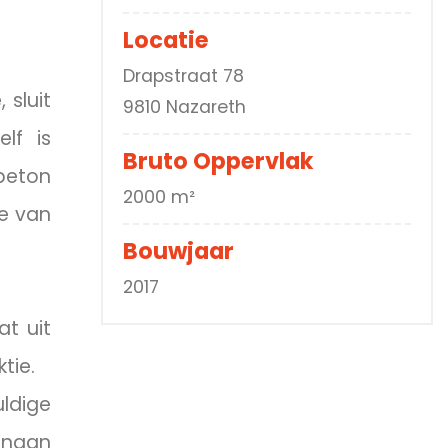
Locatie
Drapstraat 78
sluit
9810 Nazareth
lf is
Bruto Oppervlak
beton
2000 m²
de van
Bouwjaar
2017
t uit
tie.
uldige
enaan