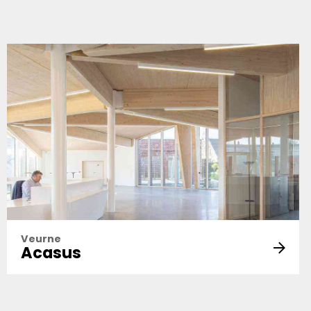
Veurne
Acasus