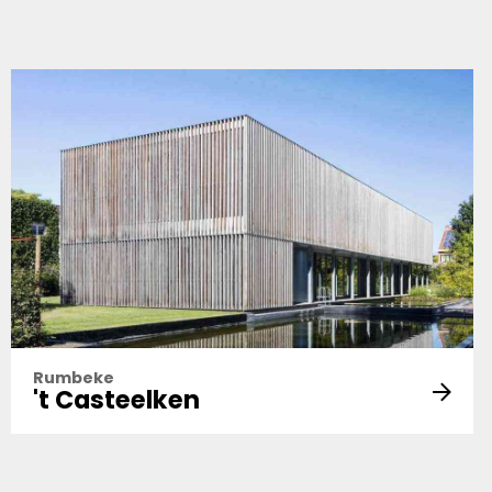
Rumbeke
't Casteelken