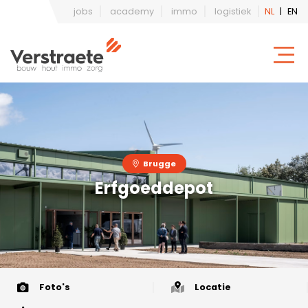
jobs
academy
immo
logistiek
NL
|
EN
Brugge
Erfgoeddepot
Foto's
Locatie