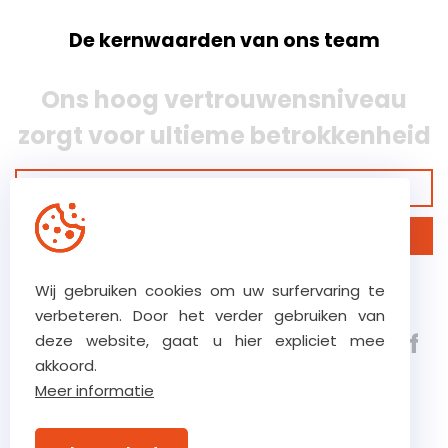
De kernwaarden van ons team
Ons hoog vertrouwensniveau
zorgt voor ultieme betrokkenheid
Bekijk onze garanties
Ontdek ons bedrijf
Wij gebruiken cookies om uw surfervaring te
Verstraete.team, een 5e
verbeteren. Door het verder gebruiken van
generatie, klasse 8 bouwbedrijf
deze website, gaat u hier expliciet mee
akkoord.
gespecialiseerd in complexe
Meer informatie
bouw-, renovatie- en