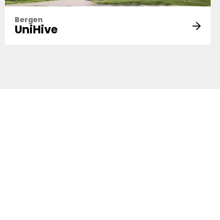
Bergen
UniHive