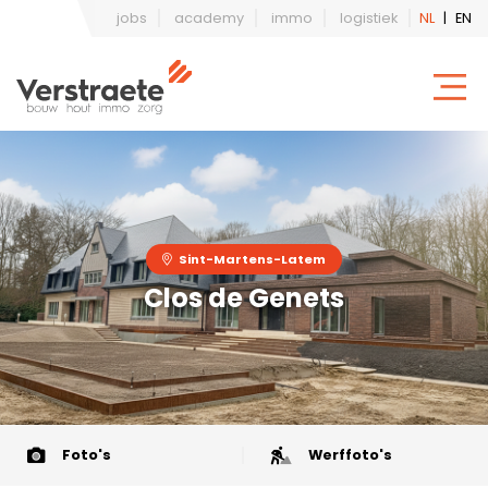
jobs
academy
immo
logistiek
NL
|
EN
Sint-Martens-Latem
Clos de Genets
Foto's
Werffoto's