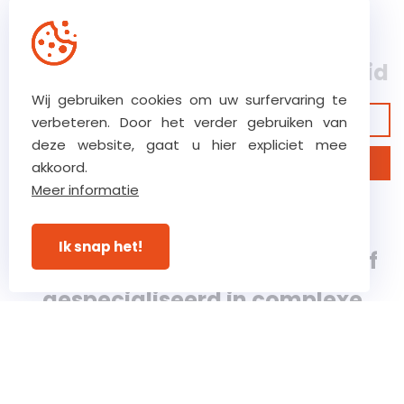
Ons hoog vertrouwensniveau
zorgt voor ultieme betrokkenheid
Wij gebruiken cookies om uw surfervaring te
Bekijk onze garanties
verbeteren. Door het verder gebruiken van
deze website, gaat u hier expliciet mee
Ontdek ons bedrijf
akkoord.
Meer informatie
Verstraete.team, een 5e
Ik snap het!
generatie, klasse 8 bouwbedrijf
gespecialiseerd in complexe
bouw-, renovatie- en
restauratieprojecten