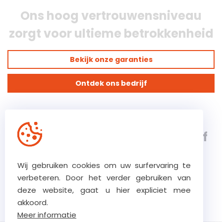
Ons hoog vertrouwensniveau
zorgt voor ultieme betrokkenheid
Bekijk onze garanties
Ontdek ons bedrijf
Verstraete.team, een 5e
generatie, klasse 8 bouwbedrijf
gespecialiseerd in complexe
Wij gebruiken cookies om uw surfervaring te
bouw-, renovatie- en
verbeteren. Door het verder gebruiken van
deze website, gaat u hier expliciet mee
restauratieprojecten
akkoord.
Meer informatie